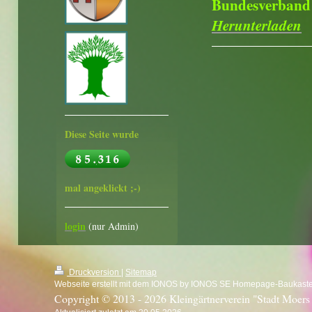
Bundesverband d
Herunterladen
Diese Seite wurde
mal angeklickt ;-)
login
(nur Admin)
Druckversion
|
Sitemap
Webseite erstellt mit dem IONOS by IONOS SE Homepage-Baukast
Copyright © 2013 - 2026 Kleingärtnerverein "Stadt Moers 